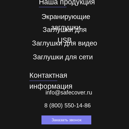
Наша продукция
Экранирующие
заглушки
Заглушки для
USB
Заглушки для видео
Заглушки для сети
Контактная
информация
info@safecover.ru
8 (800) 550-14-86
Заказать звонок